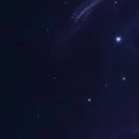
巡更系列
巡更系列
门禁考勤一体机


贵州省工地实名制项目
深圳大运会
上海世界博览会