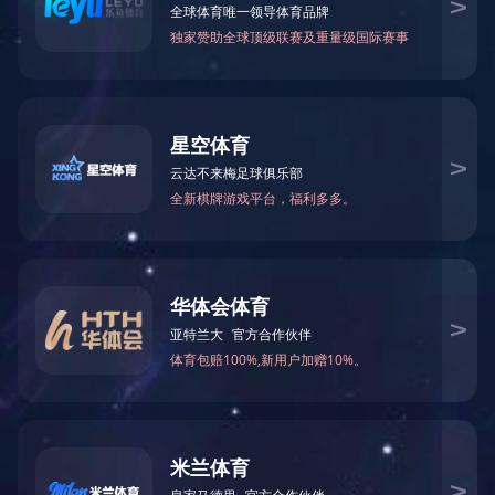
解决方案
人才招聘
人才理念
招聘信息
联系我们
联系方式
在线留言

导航
开云体育-开云(中国)一站式服务官方网站
关于我们

公司简介
开云体育
荣誉资质
产品中心

智能安防领域
信息发布系统
远程会议系统
LED显示屏
案例展示
新闻资讯

开云体育
开云体育-开云(中国)一站式服务官方网站
通知
公告
服务中心

服务理念
售后服务
解决方案
人才招聘
