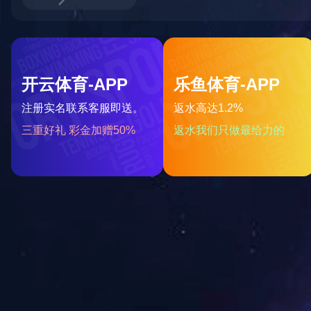
联系方式
在线留言
PREV

NEXT

您现在的位置：
开云体育-开云(中国)一站式服务官方网站
/
产品中心
/
智能安防领域
/
巡更系统
/
巡更系列
分类出来


智能安防领域
