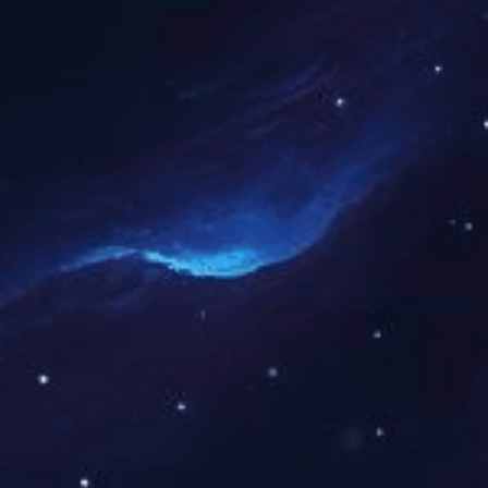
LED显示器
巡更系列
零售价
0.0
元
市场价
0.0
元
浏览量:
1000
产品编号
所属分类
巡更系统
数量
-
+
库存:
0