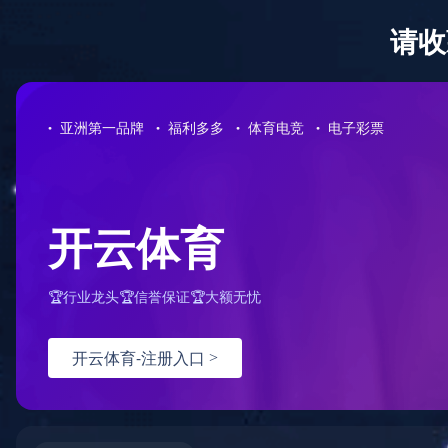
开云体育
150 8598 8761
开云体育-开云(中国)一站式服务官方网站
关于我们
公司简介
开云体育
荣誉资质
产品中心
智能安防领域
信息发布系统
远程会议系统
LED显示屏
案例展示
新闻资讯
开云体育
开云体育-开云(中国)一站式服务官方网站
通知
服务中心
服务理念
售后服务
解决方案