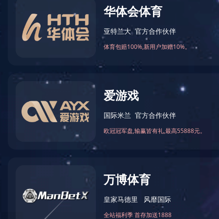
人才招聘
人才理念
招聘信息
联系我们
联系方式
在线留言

开云体育-开云(中国)一站式服务官方网站
关于我们

公司简介
开云体育
荣誉资质
产品中心

智能安防领域
信息发布系统
远程会议系统
LED显示屏
案例展示
新闻资讯

开云体育
开云体育-开云(中国)一站式服务官方网站
通知
服务中心

服务理念
售后服务
解决方案
人才招聘

人才理念
招聘信息
联系我们
