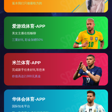
远程会议系统
LED显示器
门禁考勤一体机
零售价
0.0
元
市场价
0.0
元
浏览量:
1000
产品编号
所属分类
门禁系统
数量
-
+