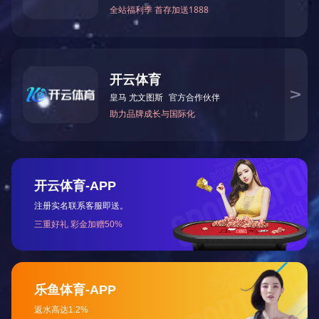
智能安防领域

智能停车系统
通道
门禁系统
消费系统
巡更系统
智能充电桩
智能门锁
酒店锁
信息发布系统