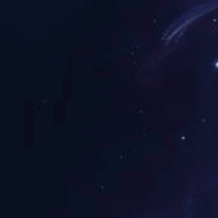
智能停车系统
通道
门禁系统
消费系统
巡更系统
智能充电桩
智能门锁
酒店锁
信息发布系统
远程会议系统