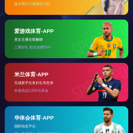
远程会议系统
LED显示器
酒店门锁
零售价
0.0
元
市场价
0.0
元
浏览量:
1000
产品编号
所属分类
酒店锁
数量
-
+