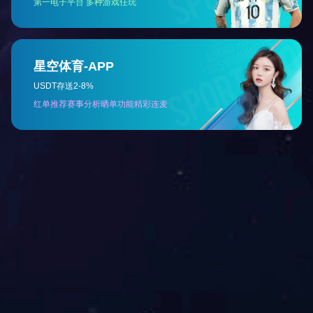
库存:
0
立即购买
加入购物车
暂时无货

1
产品描述
参数
扫二维码用手机看
未找到相应参数组，请于后台属性模板中添加
上一个
酒店门锁
下一个
酒店门锁
CONTACT INFORMATION
联系方式