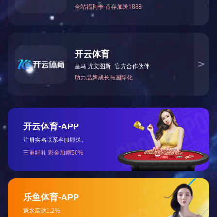
智能安防领域

智能停车系统
通道
门禁系统
消费系统
巡更系统
智能充电桩
智能门锁
酒店锁
信息发布系统