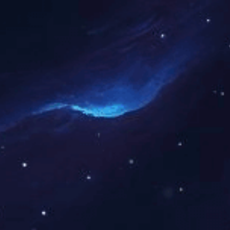
信息发布系统
零售价
0.0
元
市场价
0.0
元
浏览量:
1000
产品编号
所属分类
信息发布系统
数量
-
+
库存:
0
立即购买
加入购物车