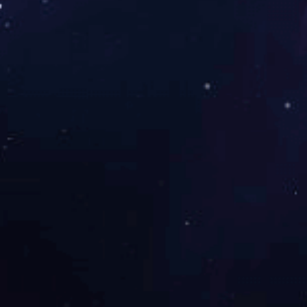
暂时无货

1
产品描述
参数
信息发布系统
扫二维码用手机看
未找到相应参数组，请于后台属性模板中添加
上一个
无
下一个
无
CONTACT INFORMATION
联系方式
贵州省贵阳市观山湖区观山西路乾图中心广场A栋一单元17—4
15085988761
18984065526