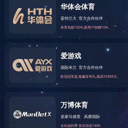
人才招聘
人才理念
招聘信息
联系我们
联系方式
在线留言

开云体育-开云(中国)一站式服务官方网站
关于我们

公司简介
开云体育
荣誉资质
产品中心

智能安防领域
信息发布系统
远程会议系统
LED显示屏
案例展示
新闻资讯

开云体育
开云体育-开云(中国)一站式服务官方网站
通知
服务中心

服务理念
售后服务
解决方案
人才招聘

人才理念
招聘信息
联系我们
